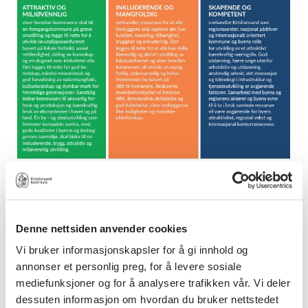
Kristiansand kommune satser på tre
områder som skal få ekstra
Denne nettsiden anvender cookies
oppmerksomhet og ressurser
Vi bruker informasjonskapsler for å gi innhold og
framover. Kristiansand skal være
annonser et personlig preg, for å levere sosiale
mediefunksjoner og for å analysere trafikken vår. Vi deler
attraktiv og miljøvennlig - en
dessuten informasjon om hvordan du bruker nettstedet