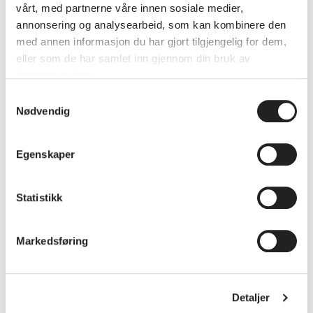
foregangskommune på grønn
vårt, med partnerne våre innen sosiale medier,
omstilling. Kristiansand skal være
annonsering og analysearbeid, som kan kombinere den
med annen informasjon du har gjort tilgjengelig for dem,
inkluderende og mangfoldig - med
eller som de har samlet inn gjennom din bruk av
små levekårsforskjeller og god
tjenestene deres.
livskvalitet for alle. Kristiansand skal
Samtykkevalg
Nødvendig
være skapende og kompetent - en
regionhovedstad og drivkraft i
Egenskaper
regionen. Visjonen «sterkere
sammen» peker framover, og skal
Statistikk
samle og inspirere til felles utvikling
og endring.
Markedsføring
Ta kontakt med oss
Detaljer