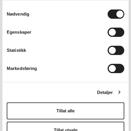
Samtykkevalg
Nødvendig
- Vi har hatt noen fæle uvaner
Egenskaper
Statistikk
Markedsføring
Detaljer
Tillat alle
Tillat utvalg