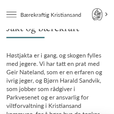
Forside
>
Tema: Aktiviteter og fritid
> Jakt og bærekraft
Bærekraftig Kristiansand
Jakt og bærekraft
Høstjakta er i gang, og skogen fylles
med jegere. Vi har tatt en prat med
Geir Nateland, som er en erfaren og
ivrig jeger, og Bjørn Harald Sandvik,
som jobber som rådgiver i
Parkvesenet og er ansvarlig for
viltforvaltning i Kristiansand
kommune, for å høre hva de tenker