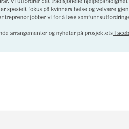
ar. Vi utfordrer det tradisjonelle hjelpeparadigmet v
tter spesielt fokus på kvinners helse og velvære g
entreprenør jobber vi for å løse samfunnsutfordring
de arrangementer og nyheter på prosjektets
Faceb