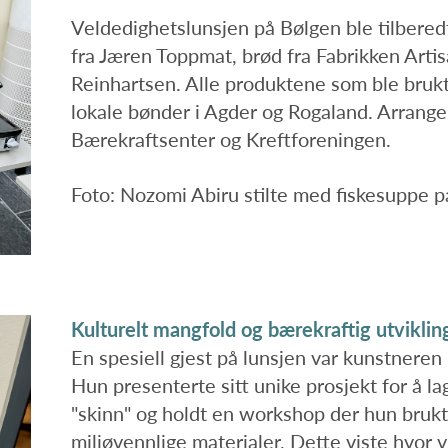
Veldedighetslunsjen på Bølgen ble tilber
fra Jæren Toppmat, brød fra Fabrikken Artis
Reinhartsen. Alle produktene som ble brukt t
lokale bønder i Agder og Rogaland. Arrange
Bærekraftsenter og Kreftforeningen.
Foto: Nozomi Abiru stilte med fiskesuppe p
Kulturelt mangfold og bærekraftig utvikli
En spesiell gjest på lunsjen var kunstnere
Hun presenterte sitt unike prosjekt for å l
"skinn" og holdt en workshop der hun brukte
miljøvennlige materialer. Dette viste hvor vi