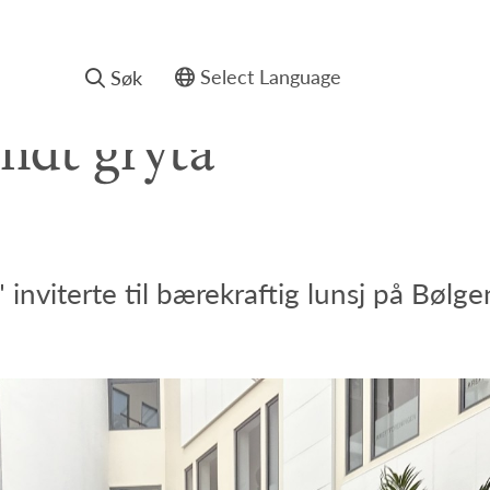
Søk
Powered by
ndt gryta
Translate
 inviterte til bærekraftig lunsj på Bølg