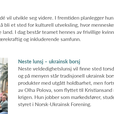
é vil utvikle seg videre. I fremtiden planlegger hu
 bli et sted for kulturell utveksling, hvor mennesk
 land. I dag består teamet hennes av frivillige kvinne
 bærekraftig og inkluderende samfunn.
Neste lunsj – ukrainsk borsj
Neste veldedighetslunsj vil finne sted tors
og på menyen står tradisjonell ukrainsk bors
produkter med utgått holdbarhet, men fortsat
av Olha Polova, som flyttet til Kristiansan
krigen. Hun jobber som markedsfører, stud
styret i Norsk-Ukrainsk Forening.