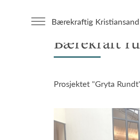
Forside
>
Tema: Alle saker
> Bærekraft rundt gryta
Bærekraftig Kristiansand
Bærekraft ru
Prosjektet "Gryta Rundt"