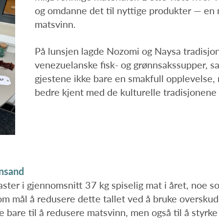
og omdanne det til nyttige produkter — e
matsvinn.
På lunsjen lagde Nozomi og Naysa tradisjon
venezuelanske fisk- og grønnsakssupper, sa
gjestene ikke bare en smakfull opplevelse, 
bedre kjent med de kulturelle tradisjonene
ansand
ster i gjennomsnitt 37 kg spiselig mat i året, noe 
om mål å redusere dette tallet ved å bruke oversku
e bare til å redusere matsvinn, men også til å styrk