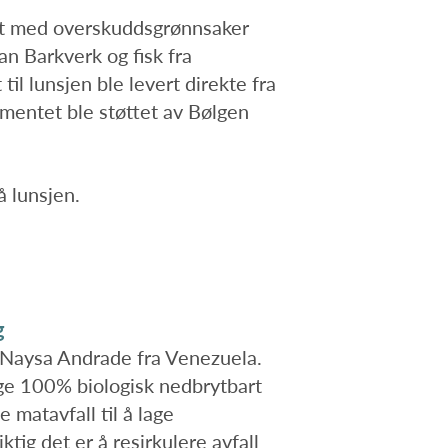
edt med overskuddsgrønnsaker
an Barkverk og fisk fra
il lunsjen ble levert direkte fra
mentet ble støttet av Bølgen
å lunsjen.
ng
n Naysa Andrade fra Venezuela.
age 100% biologisk nedbrytbart
 matavfall til å lage
ktig det er å resirkulere avfall