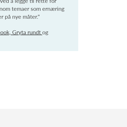
ed å legge til rette for
jennom temaer som ernæring
er på nye måter."
ook, Gryta rundt
og