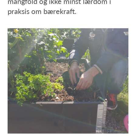
mangfold og ikke minst lærdom i
praksis om bærekraft.