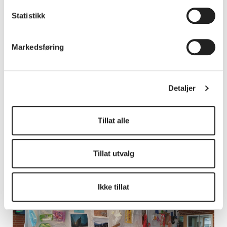
Statistikk
Markedsføring
Detaljer
Kirsten Leidal kom fra Avfall sør og underviste i hvordan
Tillat alle
man sorterer avfall riktig.
Tillat utvalg
Ikke tillat