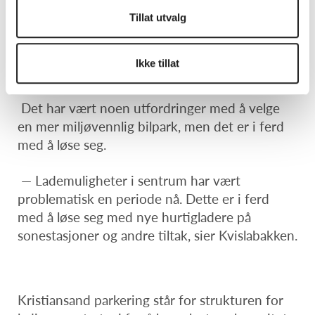
det er behov for nye biler. Det er også et
Tillat utvalg
kommunalt bilverksted på Dalane, som
Ingeniørvesenet driver, som gjør at bilene kan
Ikke tillat
brukes lenger.
Det har vært noen utfordringer med å velge
en mer miljøvennlig bilpark, men det er i ferd
med å løse seg.
— Lademuligheter i sentrum har vært
problematisk en periode nå. Dette er i ferd
med å løse seg med nye hurtigladere på
sonestasjoner og andre tiltak, sier Kvislabakken.
Kristiansand parkering står for strukturen for