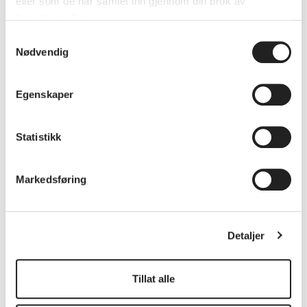
eller som de har samlet inn gjennom din bruk av
tjenestene deres.
Samtykkevalg
Nødvendig
Egenskaper
Statistikk
Markedsføring
Mer miljøvennlig bilpark
Detaljer
Det er veldig mange personbiler hos Eiendom,
og et viktig klimatiltak har vært å skifte ut
Tillat alle
fossile biler til El-biler. Totalt har de nå rundt 30
elbiler, men de skifter ikke ut fossilbilene før