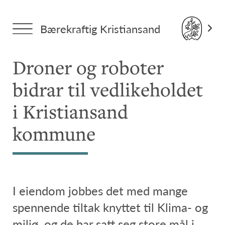
Forside
>
Tema: Alle saker
> Droner og roboter bidrar til
Bærekraftig Kristiansand
vedlikeholdet i Kristiansand kommune
Droner og roboter
bidrar til vedlikeholdet
i Kristiansand
kommune
I eiendom jobbes det med mange
spennende tiltak knyttet til Klima- og
miljø, og de har satt seg store mål i