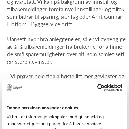
og ivaretatt. Vi kan på bakgrunn av innspill og
tilbakemeldinger foreta nye innstillinger og tiltak
som bidrar til sparing, sier fagleder Arnt Gunnar
Flottorp i Byggservice drift.
Uansett hvor bra anleggene er, så er vi avhengige
av å få tilbakemeldinger fra brukerne for å finne
de små sparemuligheter over alt, som samlet sett
gir store gevinster.
- Vi prøver hele tida å høste litt mer gevinster og
redusere energiforbruket, sier Flottorp, som også
oppfordrer brukerne til å kle seg etter
temperaturen og bidra nå når temperaturen nå
senkes med et par grader i alle kommunale bygg
Denne nettsiden anvender cookies
- unntatt i helsebygg.
Vi bruker informasjonskapsler for å gi innhold og
annonser et personlig preg, for å levere sosiale
Kommunedirektørens ledergruppe har vedtatt at