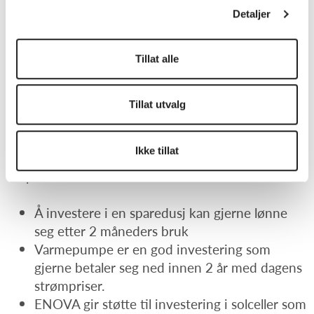
varme og ventilasjon når de kontakter oss,
Detaljer
forteller driftstekniker Geir Nordstokkå.
Tillat alle
Tiltak i private boliger
Kommunens eksperter anbefaler privatpersoner
å følge med på strømforbruket på en egen app.
Tillat utvalg
Oppvarming av varmtvann og bruken av
tørketrommel er energikrevende, sier
Ikke tillat
driftstekniker Geir Nordstokkå, og gir følgende
tips:
Å investere i en sparedusj kan gjerne lønne
seg etter 2 måneders bruk
Varmepumpe er en god investering som
gjerne betaler seg ned innen 2 år med dagens
strømpriser.
ENOVA gir støtte til investering i solceller som