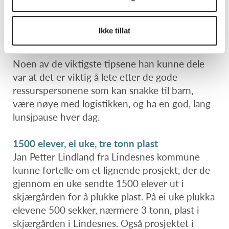
minutters plukking! Det hadde vi ikke forventa
på et sted som Finsland. Elevene fikk
Ikke tillat
opplevelsen av å være med på å redde verden!
Noen av de viktigste tipsene han kunne dele
var at det er viktig å lete etter de gode
ressurspersonene som kan snakke til barn,
være nøye med logistikken, og ha en god, lang
lunsjpause hver dag.
1500 elever, ei uke, tre tonn plast
Jan Petter Lindland fra Lindesnes kommune
kunne fortelle om et lignende prosjekt, der de
gjennom en uke sendte 1500 elever ut i
skjærgården for å plukke plast. På ei uke plukka
elevene 500 sekker, nærmere 3 tonn, plast i
skjærgården i Lindesnes. Også prosjektet i