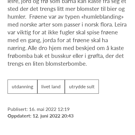
leire, jord og frø som barna kan kaste fra seg et
sted der det trengs litt mer blomster til bier og
humler. Frøene var av typen «humleblanding»
med norske arter som passer i norsk flora. Leira
var viktig for at ikke fugler skal spise frøene
med en gang, jorda for at frøene skal ha
næring. Alle dro hjem med beskjed om å kaste
frøbomba bak et busskur eller i grøfta, der det
trengs en liten blomsterbombe.
utdanning
livet land
utrydde sult
Publisert: 16. mai 2022 12:19
Oppdatert: 12. juni 2022 20:43