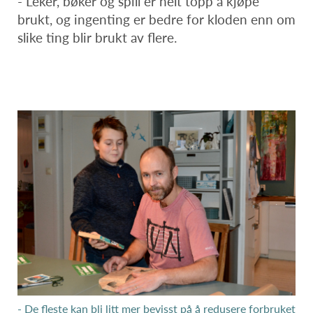
- Leker, bøker og spill er helt topp å kjøpe
brukt, og ingenting er bedre for kloden enn om
slike ting blir brukt av flere.
- De fleste kan bli litt mer bevisst på å redusere forbruket