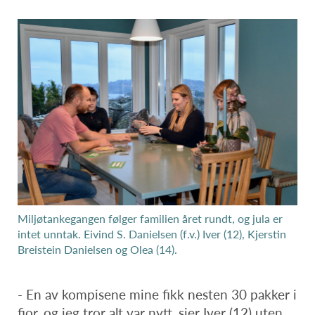
Miljøtankegangen følger familien året rundt, og jula er
intet unntak. Eivind S. Danielsen (f.v.) Iver (12), Kjerstin
Breistein Danielsen og Olea (14).
- En av kompisene mine fikk nesten 30 pakker i
fjor, og jeg tror alt var nytt, sier Iver (12) uten