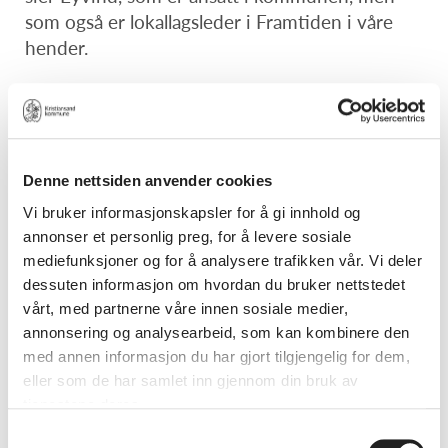
som også er lokallagsleder i Framtiden i våre
hender.
Men han og kona forstår at noen synes det er
vanskelig å vite hvordan de skal begrense seg,
og at det kan være ubehagelig å ta opp temaet
uten å virke kjip eller smålig.
Denne nettsiden anvender cookies
Vi bruker informasjonskapsler for å gi innhold og
- Mye i jula handler om vaner og tradisjoner, og
annonser et personlig preg, for å levere sosiale
nettopp derfor er det kanskje litt ubehagelig å
mediefunksjoner og for å analysere trafikken vår. Vi deler
foreslå endring, men skal vi redusere forbruket
dessuten informasjon om hvordan du bruker nettstedet
så må vi snakke om det, mener Kjerstin.
vårt, med partnerne våre innen sosiale medier,
annonsering og analysearbeid, som kan kombinere den
Gi opplevelser eller penger
med annen informasjon du har gjort tilgjengelig for dem,
Hvis besteforeldre synes det er smålig å ikke gi
eller som de har samlet inn gjennom din bruk av
tjenestene deres.
flere og dyre gaver til barnebarna, råder paret
dem til å vise omsorg på andre måter.
Samtykkevalg